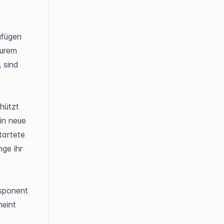
:
fügen 
urem 
sind 
hützt 
n neue 
artete 
ge ihr 
sponent 
eint 