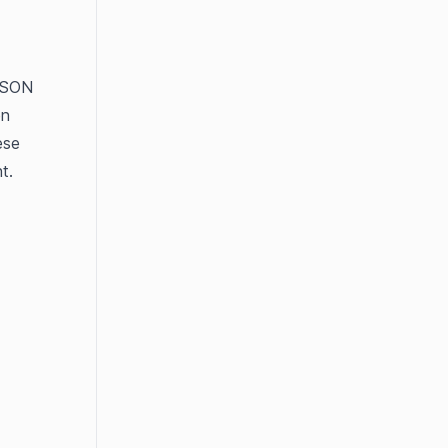
LSON 
n 
se 
t.