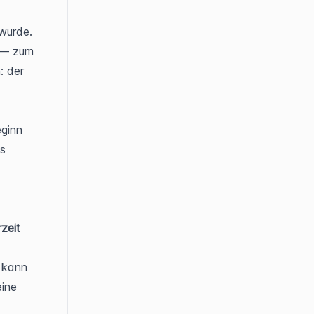
wurde. 
 — zum 
 der 
ginn 
s 
eit 
 kann 
ine 