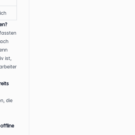
ich
hen?
fassten 
ach 
enn 
 ist, 
rbeiter 
eits 
, die 
ffline 