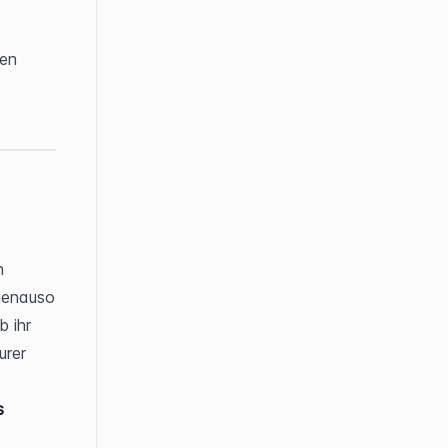
en 
 
genauso 
 ihr 
rer 
 