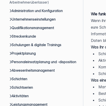
Arbeitnehmerüberlasser)
Administration und Konfiguration
Wie funk
Unternehmenseinstellungen
Wenn ihr
eure Sch
Qualifikationsmanagement
Informat
Streckenkunde
Daten bl
Schulungen & digitale Trainings
Was ihr 
Projektplanung
Schi
Akti
Personaleinsatzplanung und -disposition
Kom
Abwesenheitsmanagement
Schi
Schichten
Was eine
Manu
Schichtserien
Best
Aktivitäten
Schi
Leistungsmanagement