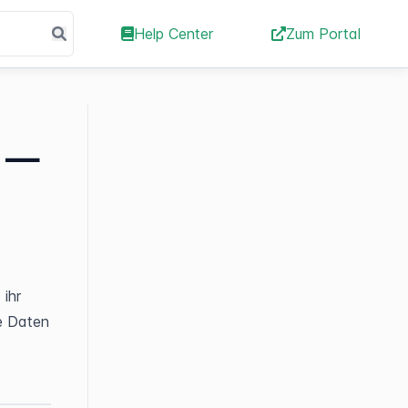
Help Center
Zum Portal
n —
hr 
e Daten 