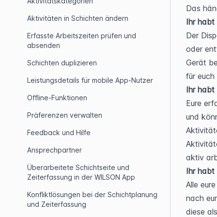
Aktivitätskategorien
Das häng
Aktivitäten in Schichten ändern
Ihr habt
Der Disp
Erfasste Arbeitszeiten prüfen und
absenden
oder ent
Gerät be
Schichten duplizieren
für euch
Leistungsdetails für mobile App-Nutzer
Ihr habt
Offline-Funktionen
Eure erf
Präferenzen verwalten
und könn
Aktivitä
Feedback und Hilfe
Aktivitä
Ansprechpartner
aktiv arb
Überarbeitete Schichtseite und
Ihr habt
Zeiterfassung in der WILSON App
Alle eur
Konfliktlösungen bei der Schichtplanung
nach eur
und Zeiterfassung
diese al