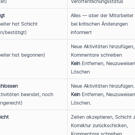
tet)
Veröffentlichungsstatus
igt
Alles — aber der Mitarbeiter 
eiter hat Schicht 
bei kritischen Änderungen 
n/bestätigt)
informiert
Neue Aktivitäten hinzufügen, 
beiter hat begonnen)
Kommentare schreiben
Kein
 Entfernen, Neuzuweisen
Löschen
hlossen
Neue Aktivitäten hinzufügen.
ktivitäten beendet, noch 
Kein
 Entfernen, Neuzuweisen
ingereicht)
Löschen.
icht
Zeiten akzeptieren, Schicht z
Korrektur zurückschicken, 
Kommentare schreiben