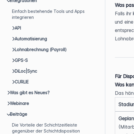
Integrationen
Was pass
Einfach bestehende Tools und Apps
Falls ih
integrieren
und eine
API
entsprec
Lohnabre
Automatisierung
Lohnabrechnung (Payroll)
GPS-S
DiLoc|Sync
Für Disp
CURLIE
Was kan
Was gibt es Neues?
Das häng
Webinare
Stadiu
Beiträge
Geplan
Die Vorteile der Schichtzeitleiste
(Mitarb
gegenüber der Schichtdisposition