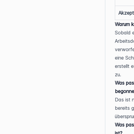
Akzept
Warum ka
Sobald e
Arbeitsd
verworf
eine Sch
erstellt
zu.
Was pass
begonne
Das ist 
bereits 
überspru
Was pass
ist?