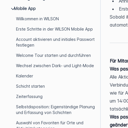
Anh
Mobile App
Erst
Sobald i
Willkommen in WILSON
automati
Erste Schritte in der WILSON Mobile App
Account aktivieren und initiales Passwort
festlegen
Welcome Tour starten und durchführen
Für Mita
Wechsel zwischen Dark- und Light-Mode
Was pass
Kalender
Alle Akt
Verbindu
Schicht starten
wie für 
Zeiterfassung
um 14:00
Selbstdisposition: Eigenständige Planung
tatsächl
und Erfassung von Schichten
Was pass
Auswahl von Favoriten für Orte und
geänder