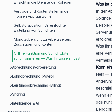
Einsicht in die Dienste der Kollegen
Was ist 
In der Ap
Verträge und Kostenstellen in der
mobilen App auswählen
Solange 
Beispiel 
Selbstdisposition: Vereinfachte
Erstellung von Schichten
Server ü
erfolgre
Monatsübersicht zu Arbeitszeiten,
Zuschlägen und Konten
Was ihr 
eine Ver
Offline Funktion und Schichtdaten
synchronisieren — Was ihr wissen müsst
vermeide
Kann ein
Abrechnungsvorbereitung
Nein — s
Lohnabrechnung (Payroll)
Änderung
Leistungsabrechnung (Billing)
geschri
Sharing
Wenn ein
das nur 
Intelligence & AI
Benachri