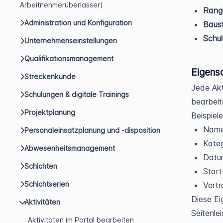
Arbeitnehmerüberlasser)
Rangi
Administration und Konfiguration
Baust
Schu
Unternehmenseinstellungen
Qualifikationsmanagement
Eigens
Streckenkunde
Jede Akt
Schulungen & digitale Trainings
bearbeit
Projektplanung
Beispiel
Nam
Personaleinsatzplanung und -disposition
Kate
Abwesenheitsmanagement
Dat
Schichten
Start
Schichtserien
Vertr
Diese Ei
Aktivitäten
Seitenle
Aktivitäten im Portal bearbeiten