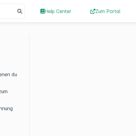
Help Center
Zum Portal
denen du
 zum
chnung