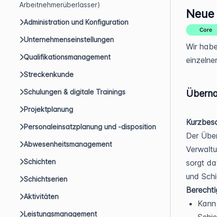
Arbeitnehmerüberlasser)
Neue 
Administration und Konfiguration
Unternehmenseinstellungen
Wir habe
Qualifikationsmanagement
einzelne
Streckenkunde
Übern
Schulungen & digitale Trainings
Projektplanung
Kurzbesc
Personaleinsatzplanung und -disposition
Der Über
Abwesenheitsmanagement
Verwaltu
Schichten
sorgt da
und Schi
Schichtserien
Berecht
Aktivitäten
Kann 
Leistungsmanagement
Schic