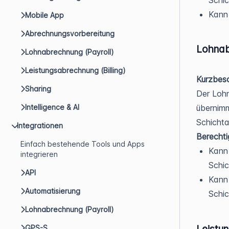
Kann 
Mobile App
Abrechnungsvorbereitung
Lohnab
Lohnabrechnung (Payroll)
Leistungsabrechnung (Billing)
Kurzbesc
Sharing
Der Lohn
Intelligence & AI
übernimm
Schicht
Integrationen
Berecht
Einfach bestehende Tools und Apps
Kann 
integrieren
Schic
API
Kann
Automatisierung
Schic
Lohnabrechnung (Payroll)
Leistu
GPS-S