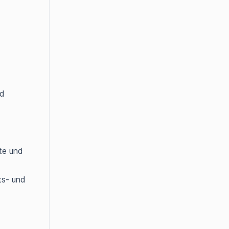
nd
te und
ts- und