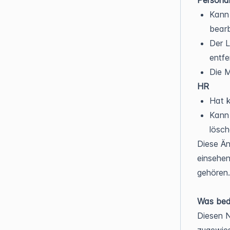
Kann 
bearb
Der L
entfe
Die M
HR
Hat k
Kann
lösch
Diese Än
einsehen
gehören.
Was bede
Diesen N
zugewie