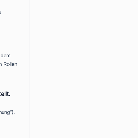
u
h dem
n Rollen
llt.
nung“).