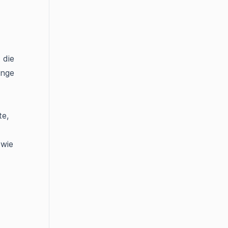
 die
änge
te,
owie