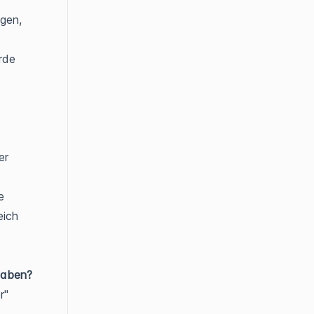
gen,
rde
er
e
eich
 haben?
r"